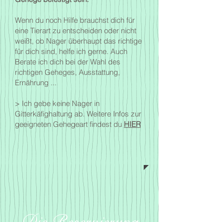
Wenn du noch Hilfe brauchst dich für
eine Tierart zu entscheiden oder nicht
weißt, ob Nager überhaupt das richtige
für dich sind, helfe ich gerne. Auch
Berate ich dich bei der Wahl des
richtigen Geheges, Ausstattung,
Ernährung ...
> Ich gebe keine Nager in
Gitterkäfighaltung ab. Weitere Infos zur
geeigneten Gehegeart findest du
HIER
Die Reservierung