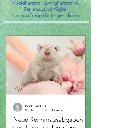
(Goldhamster, Zwerghamster &
Rennmaus) verfügbar
Um anzufragen bitte hier klicken
rodentsonline
27. Jan.
1 Min. Lesezeit
Neue Rennmausabgaben
und Hamster Jungtiere